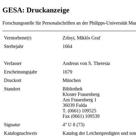
GESA: Druckanzeige
Forschungsstelle für Personalschriften an der Philipps-Universität Ma
Verstorbene(r)
Zrínyi, Miklós Graf
Sterbejahr
1664
Verfasser
Andreas von S. Theresia
Erscheinungsjahr
1679
Druckort
München
Standort
Bibliothek
Kloster Frauenberg
Am Frauenberg 1
36039 Fulda
T. (0661) 109525
Fax (0661) 109539
Signatur
4° U 8 (73)
Katalognachweis
Katalog der Leichenpredigten und sons