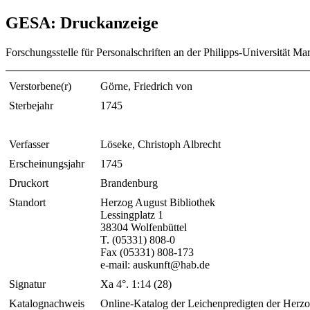
GESA: Druckanzeige
Forschungsstelle für Personalschriften an der Philipps-Universität Ma
Verstorbene(r)
Görne, Friedrich von
Sterbejahr
1745
Verfasser
Löseke, Christoph Albrecht
Erscheinungsjahr
1745
Druckort
Brandenburg
Standort
Herzog August Bibliothek
Lessingplatz 1
38304 Wolfenbüttel
T. (05331) 808-0
Fax (05331) 808-173
e-mail: auskunft@hab.de
Signatur
Xa 4°. 1:14 (28)
Katalognachweis
Online-Katalog der Leichenpredigten der Herzo