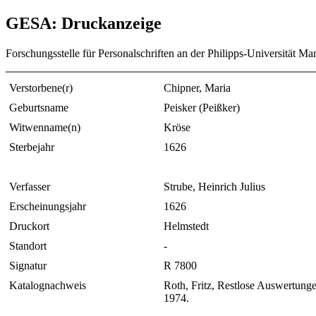
GESA: Druckanzeige
Forschungsstelle für Personalschriften an der Philipps-Universität Ma
Verstorbene(r)
Chipner, Maria
Geburtsname
Peisker (Peißker)
Witwenname(n)
Kröse
Sterbejahr
1626
Verfasser
Strube, Heinrich Julius
Erscheinungsjahr
1626
Druckort
Helmstedt
Standort
-
Signatur
R 7800
Katalognachweis
Roth, Fritz, Restlose Auswertung
1974.