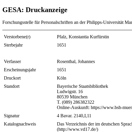
GESA: Druckanzeige
Forschungsstelle für Personalschriften an der Philipps-Universität Ma
Verstorbene(r)
Pfalz, Konstantia Kurfürstin
Sterbejahr
1651
Verfasser
Rosenthal, Johannes
Erscheinungsjahr
1651
Druckort
Köln
Standort
Bayerische Staatsbibliothek
Ludwigstr. 16
80539 München
T. (089) 286382322
Online-Auskunft: https://www.bsb-muen
Signatur
4 Bavar. 2140,I,11
Katalognachweis
Das Verzeichnis der im deutschen Sprac
(http://www.vd17.de/)