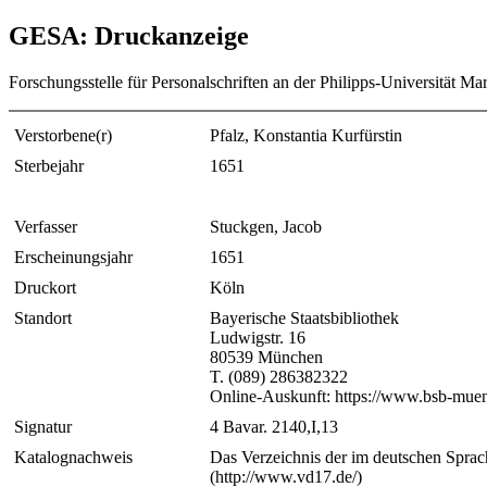
GESA: Druckanzeige
Forschungsstelle für Personalschriften an der Philipps-Universität Ma
Verstorbene(r)
Pfalz, Konstantia Kurfürstin
Sterbejahr
1651
Verfasser
Stuckgen, Jacob
Erscheinungsjahr
1651
Druckort
Köln
Standort
Bayerische Staatsbibliothek
Ludwigstr. 16
80539 München
T. (089) 286382322
Online-Auskunft: https://www.bsb-muen
Signatur
4 Bavar. 2140,I,13
Katalognachweis
Das Verzeichnis der im deutschen Sprac
(http://www.vd17.de/)