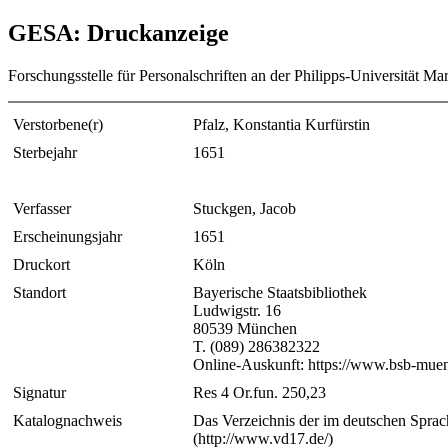
GESA: Druckanzeige
Forschungsstelle für Personalschriften an der Philipps-Universität Ma
Verstorbene(r)
Pfalz, Konstantia Kurfürstin
Sterbejahr
1651
Verfasser
Stuckgen, Jacob
Erscheinungsjahr
1651
Druckort
Köln
Standort
Bayerische Staatsbibliothek
Ludwigstr. 16
80539 München
T. (089) 286382322
Online-Auskunft: https://www.bsb-muen
Signatur
Res 4 Or.fun. 250,23
Katalognachweis
Das Verzeichnis der im deutschen Sprac
(http://www.vd17.de/)