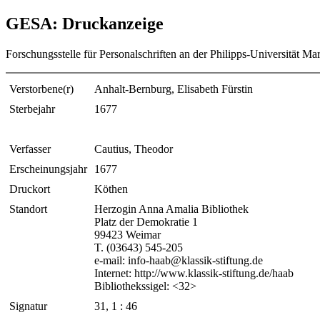
GESA: Druckanzeige
Forschungsstelle für Personalschriften an der Philipps-Universität Ma
Verstorbene(r)
Anhalt-Bernburg, Elisabeth Fürstin
Sterbejahr
1677
Verfasser
Cautius, Theodor
Erscheinungsjahr
1677
Druckort
Köthen
Standort
Herzogin Anna Amalia Bibliothek
Platz der Demokratie 1
99423 Weimar
T. (03643) 545-205
e-mail: info-haab@klassik-stiftung.de
Internet: http://www.klassik-stiftung.de/haab
Bibliothekssigel: <32>
Signatur
31, 1 : 46