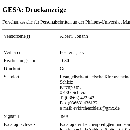
GESA: Druckanzeige
Forschungsstelle für Personalschriften an der Philipps-Universität Ma
Verstorbene(r)
Alberti, Johann
Verfasser
Posnerus, Jo.
Erscheinungsjahr
1680
Druckort
Gera
Standort
Evangelisch-lutherische Kirchgemein
Schleiz
Kirchplatz 3
07907 Schleiz
T. (03663) 422342
Fax (03663) 436122
e-mail: evkircheschleiz@gmx.de
Signatur
390a
Katalognachweis
Katalog der Leichenpredigten und sons
Kirchgemeinde Schleiz, Stuttgart 201