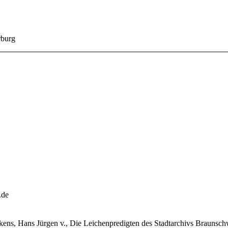
rburg
.de
ens, Hans Jürgen v., Die Leichenpredigten des Stadtarchivs Braunsch