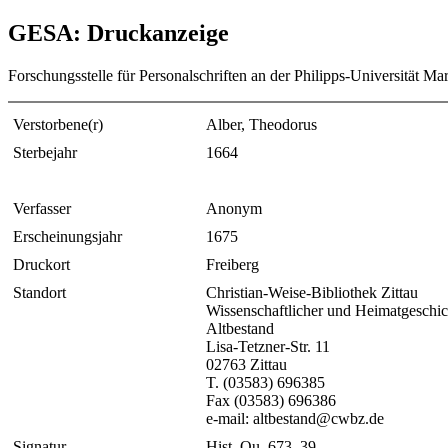
GESA: Druckanzeige
Forschungsstelle für Personalschriften an der Philipps-Universität Ma
Verstorbene(r)
Alber, Theodorus
Sterbejahr
1664
Verfasser
Anonym
Erscheinungsjahr
1675
Druckort
Freiberg
Standort
Christian-Weise-Bibliothek Zittau
Wissenschaftlicher und Heimatgeschic
Altbestand
Lisa-Tetzner-Str. 11
02763 Zittau
T. (03583) 696385
Fax (03583) 696386
e-mail: altbestand@cwbz.de
Signatur
Hist. Qu. 673, 39