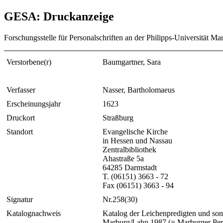
GESA: Druckanzeige
Forschungsstelle für Personalschriften an der Philipps-Universität Ma
Verstorbene(r)
Baumgartner, Sara
Verfasser
Nasser, Bartholomaeus
Erscheinungsjahr
1623
Druckort
Straßburg
Standort
Evangelische Kirche
in Hessen und Nassau
Zentralbibliothek
Ahastraße 5a
64285 Darmstadt
T. (06151) 3663 - 72
Fax (06151) 3663 - 94
Signatur
Nr.258(30)
Katalognachweis
Katalog der Leichenpredigten und sons
Marburg/Lahn 1987 (= Marburger Pers