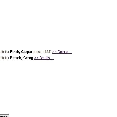
ift für
Finck, Caspar
(gest. 1631)
>> Details ...
ift für
Petsch, Georg
>> Details ...