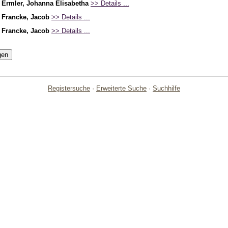
r
Ermler, Johanna Elisabetha
>> Details ...
r
Francke, Jacob
>> Details ...
r
Francke, Jacob
>> Details ...
Registersuche
·
Erweiterte Suche
·
Suchhilfe