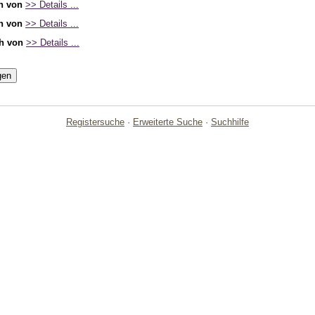
h von
>> Details ...
h von
>> Details ...
h von
>> Details ...
Registersuche
·
Erweiterte Suche
·
Suchhilfe