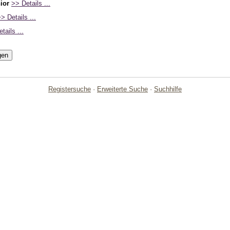
ior
>> Details ...
> Details ...
tails ...
Registersuche
·
Erweiterte Suche
·
Suchhilfe