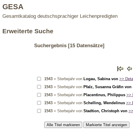
GESA
Gesamtkatalog deutschsprachiger Leichenpredigten
Erweiterte Suche
Suchergebnis
[15 Datensätze]
1543
= Sterbejahr von
Logau, Sabina von
>> Detai
1543
= Sterbejahr von
Pfalz, Susanna Gräfin von 
1543
= Sterbejahr von
Placentinus, Philippus
>> D
1543
= Sterbejahr von
Schelling, Wendelinus
>> D
1543
= Sterbejahr von
Stadtion, Christoph von
>>