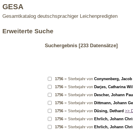
GESA
Gesamtkatalog deutschsprachiger Leichenpredigten
Erweiterte Suche
Suchergebnis
[233 Datensätze]
1756
= Sterbejahr von
Conynenberg, Jacob
1756
= Sterbejahr von
Darjes, Catharina Wi
1756
= Sterbejahr von
Descher, Johann Pau
1756
= Sterbejahr von
Dittmann, Johann G
1756
= Sterbejahr von
Düsing, Dethard
>> D
1756
= Sterbejahr von
Ehrlich, Johann Chri
1756
= Sterbejahr von
Ehrlich, Johann Chri