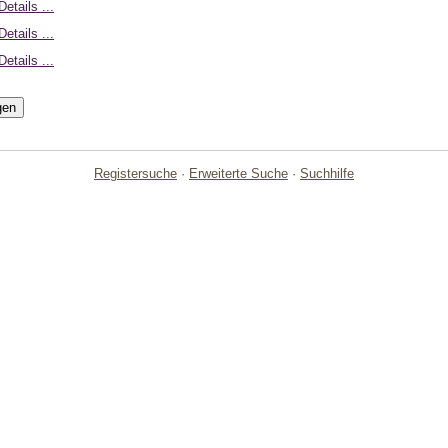
etails ...
etails ...
etails ...
Registersuche
·
Erweiterte Suche
·
Suchhilfe