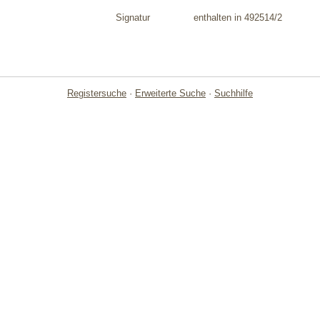
Signatur
enthalten in 492514/2
Registersuche
·
Erweiterte Suche
·
Suchhilfe