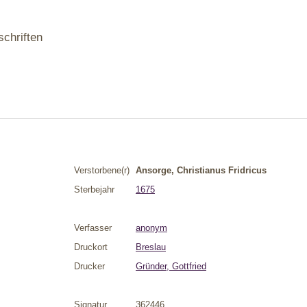
schriften
Verstorbene(r)
Ansorge, Christianus Fridricus
Sterbejahr
1675
Verfasser
anonym
Druckort
Breslau
Drucker
Gründer, Gottfried
Signatur
362446