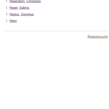
1
Hagendorn, Christiana
1
Hager, Sabina
2
Hagius, Georgius
1
Hahn
Registersuche