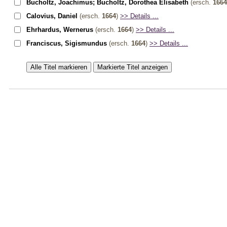
Bucholtz, Joachimus; Bucholtz, Dorothea Elisabeth
(ersch.
1664
Calovius, Daniel
(ersch.
1664
)
>> Details ...
Ehrhardus, Wernerus
(ersch.
1664
)
>> Details ...
Franciscus, Sigismundus
(ersch.
1664
)
>> Details ...